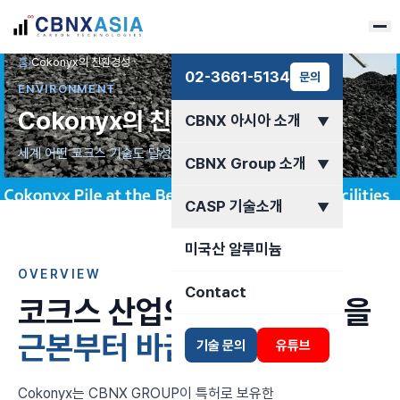
홈
›
Cokonyx의 친환경성
02-3661-5134
문의
ENVIRONMENT
Cokonyx의 친환경성
CBNX 아시아 소개
▼
세계 어떤 코크스 기술도 달성하지 못한 저배출 기준
CBNX Group 소개
▼
CASP 기술소개
▼
미국산 알루미늄
OVERVIEW
Contact
코크스 산업의 부정적 인식을
근본부터 바꿉니다.
기술 문의
유튜브
Cokonyx는 CBNX GROUP이 특허로 보유한