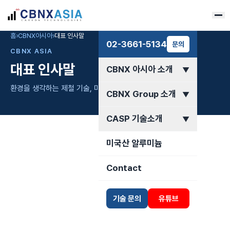
홈
›
CBNX아시아
›
대표 인사말
02-3661-5134
문의
CBNX ASIA
대표 인사말
CBNX 아시아 소개
▼
환경을 생각하는 제철 기술, 미래를 이끌다
CBNX Group 소개
▼
CASP 기술소개
▼
미국산 알루미늄
Contact
기술 문의
유튜브